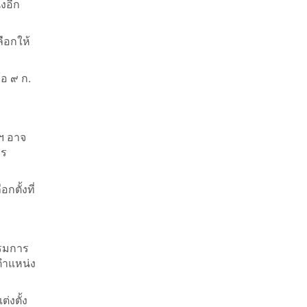
งอีก
ือกให้
้อ ๙ ก.
ฯ อาจ
าร
ตั้งที่
รรมการ
ตำแหน่ง
่งตั้ง