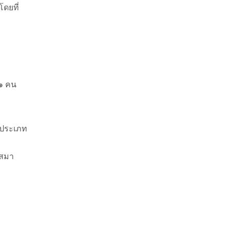
ดยที่
 ๑ คน
ับประเภท
งสมา