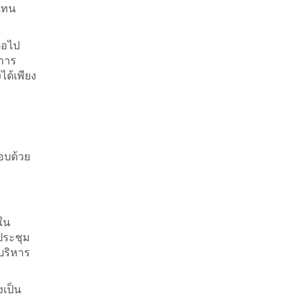
แทน
่อไป
การ
ได้เพียง
อบด้วย
ิใน
ประชุม
รบริหาร
งเป็น