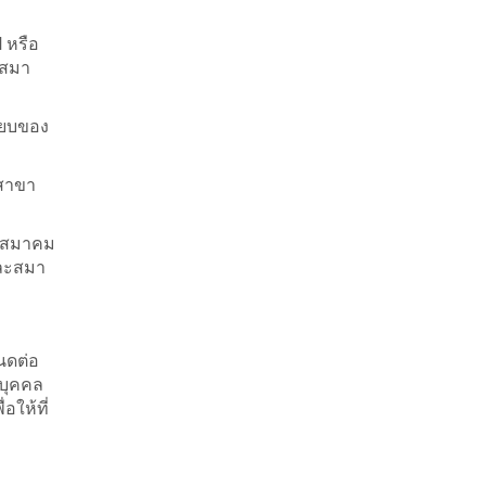
 หรือ
ะสมา
ียบของ
ยสาขา
ด สมาคม
และสมา
นดต่อ
ิบุคคล
ให้ที่