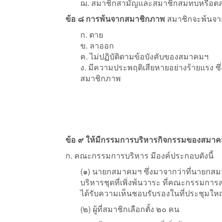
ฌ. สมาชิกสามัญและสมาชิกสมทบหรือตลอ
ข้อ ๘ การพ้นจากสมาชิกภาพ
สมาชิกจะพ้นจากส
ก. ตาย
ข. ลาออก
ค. ไม่ปฏิบัติตามข้อบังคับของสมาคมฯ
ง. มีความประพฤติเสียหายอย่างร้ายแรง 
สมาชิกภาพ
ข้อ ๙ ให้มีกรรมการบริหารกิจกรรมของสมาคม
ก. คณะกรรมการบริหาร มีองค์ประกอบดังนี้
(๑) นายกสมาคมฯ ซึ่งมาจากว่าที่นายก
บริหารชุดที่เพิ่งพ้นวาระ ที่คณะกรรมก
ได้รับความเห็นชอบรับรองในที่ประชุมใหญ่
(๒) ผู้ที่สมาชิกเลือกตั้ง ๒๐ คน