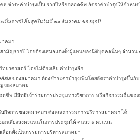
าระค่าบํารุงเป็น รายปีหรือตลอดชีพ อัตราค่าบํารุงให้กําหนดโ
นรายปี สิ้นสุดในวันที่ ๓๑ ธันวาคม ของทุกปี
สมาคมฯ
ิกสามัญรายปี โดยต้องเสนอแต่งตั้งผู้แทนของนิติบุคคลนั้นๆ จำนวน
ิทยาศาสตร์ โดยไม่ต้องเสีย ค่าบํารุงอีก
eAsia
ของสมาคมฯ ต้องชําระค่าบํารุงเพิ่มโดยอัตราค่าบํารุงขึ้นก
มัญของสมาคม
ชีพ มีสิทธิเข้าร่วมการประชุมทางวิชาการ หรือกิจกรรมอื่นขอ
่ยวกับกิจการของสมาคมฯ ต่อคณะกรรมการบริหารสมาคมฯ ได้
ิออกเสียงลงคะแนนในการประชุมได้ คนละ ๑ คะแนน
ับเลือกตั้งเป็นกรรมการบริหารสมาคมฯ