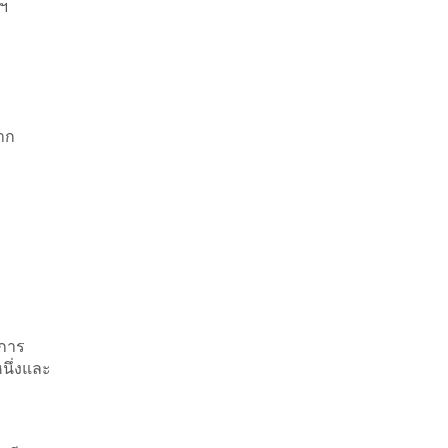
ฯ
าก
การ
นึ่งและ