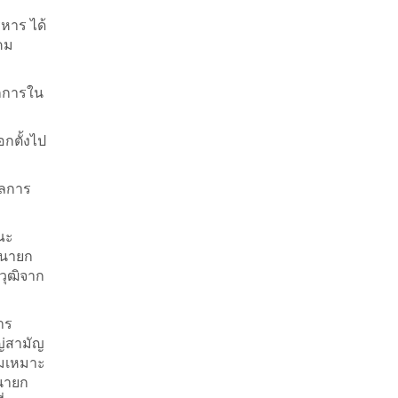
หาร ได้
าคม
ักการใน
อกตั้งไป
ผลการ
ณะ
ปนายก
วุฒิจาก
าร
ญ่สามัญ
ามเหมาะ
นนายก