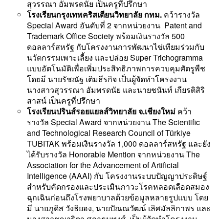
สุวรรณา อัมพรดนัย เป็นครูที่ปรึกษา
โรงเรียนกรุงเทพคริสเตียนวิทยาลัย กทม.
คว้ารางวัล
Special Award อันดับที่ 2 จากหน่วยงาน Patent and
Trademark Office Society พร้อมเงินรางวัล 500
ดอลลาร์สหรัฐ กับโครงงานการพัฒนาไข่เทียมร่วมกับ
นวัตกรรมเพาะเลี้ยง และปล่อย Super Trichogramma
แบบอัตโนมัติเพื่อเพิ่มประสิทธิภาพการควบคุมศัตรูพืช
โดยมี นายรัชณัฐ เติมธีรกิจ เป็นผู้จัดทำโครงงาน
นางสาวสุวรรณา อัมพรดนัย และนายชนันท์ เกียรติสิริ
สาสน์ เป็นครูที่ปรึกษา
โรงเรียนปรินส์รอยแยลส์วิทยาลัย จ.เชียงใหม่
คว้า
รางวัล Special Award จากหน่วยงาน The Scientific
and Technological Research Council of Türkiye
TUBITAK พร้อมเงินรางวัล 1,000 ดอลลาร์สหรัฐ และยัง
ได้รับรางวัล Honorable Mention จากหน่วยงาน The
Association for the Advancement of Artificial
Intelligence (AAAI) กับ โครงงานระบบปัญญาประดิษฐ์
สำหรับคัดกรองและประเมินภาวะโรคหลอดเลือดสมอง
ฉุกเฉินก่อนถึงโรงพยาบาลด้วยข้อมูลหลายรูปแบบ โดย
มี นายภูดิส วังธิยอง, นายปัณณวัฒน์ เลิศมัลลิกาพร และ
นางสาวชญาฐิตา ศุภาธนพงศ์ เป็นผู้จัดทำโครงงาน