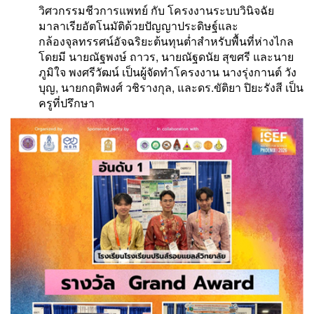
วิศวกรรมชีวการแพทย์ กับ โครงงานระบบวินิจฉัย
มาลาเรียอัตโนมัติด้วยปัญญาประดิษฐ์และ
กล้องจุลทรรศน์อัจฉริยะต้นทุนต่ำสำหรับพื้นที่ห่างไกล
โดยมี นายณัฐพงษ์ ถาวร, นายณัฐดนัย สุขศรี และนาย
ภูมิใจ พงศรีวัฒน์ เป็นผู้จัดทำโครงงาน นางรุ่งกานต์ วัง
บุญ, นายกฤติพงศ์ วชิรางกุล, และดร.ขัติยา ปิยะรังสี เป็น
ครูที่ปรึกษา