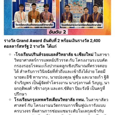
รางวัล Grand Award อันดับที่ 2 พร้อมเงินรางวัล 2,400
ดอลลาร์สหรัฐ
2 รางวัล ได้แก่
-โรงเรียนปรินส์รอยแยลส์วิทยาลัย จ.เชียงใหม่
ในสาขา
วิทยาศาสตร์การแพทย์ปริวรรต กับ โครงงานระบบคัด
กรองรอยโรคมะเร็งปากมดลูกเชิงปริมาณที่ตรวจสอบ
ได้ สำหรับการวินิจฉัยที่ทั่วถึงและเข้าถึงได้ง่าย โดยมี
นายดะอิชิ ทานากะ, นายปองคุณ ฟูชื่น และนายเก้า ฐิติ
จำเริญพร เป็นผู้จัดทำโครงงาน นางรุ่งกานต์ วังบุญ, นา
ยกฤติพงศ์ วชิรางกุล และดร.ขัติยา ปิยะรังษี เป็นครูที่
ปรึกษา
โรงเรียนกรุงเทพคริสเตียนวิทยาลัย กทม.
ในสาขาสัตว
ศาสตร์ กับ โครงงานนวัตกรรมการฟื้นฟูปะการังแบบ
ครบวงจร ที่ผสานการซ่อมแซมระดับโมเลกุลเข้ากับ