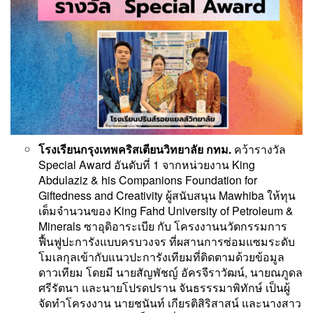
โรงเรียนกรุงเทพคริสเตียนวิทยาลัย กทม.
คว้ารางวัล
Special Award อันดับที่ 1 จากหน่วยงาน King
Abdulaziz & his Companions Foundation for
Giftedness and Creativity ผู้สนับสนุน Mawhiba ให้ทุน
เต็มจำนวนของ King Fahd University of Petroleum &
Minerals ซาอุดิอาระเบีย กับ โครงงานนวัตกรรมการ
ฟื้นฟูปะการังแบบครบวงจร ที่ผสานการซ่อมแซมระดับ
โมเลกุลเข้ากับแนวปะการังเทียมที่ติดตามด้วยข้อมูล
ดาวเทียม โดยมี นายสัญพัชญ์ อัครจีราวัฒน์, นายณภูดล
ศรีรัตนา และนายโปรดปราน จันธรรรมาพิทักษ์ เป็นผู้
จัดทำโครงงาน นายชนันท์ เกียรติสิริสาสน์ และนางสาว